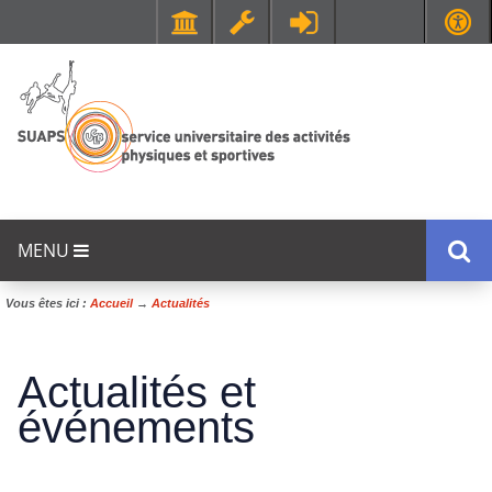
Faculté de Médecine et de Maïeutique Lyon Sud - Charles Mérieux
UFR STAPS (Sciences et Techniques des Activités Physiques et Sportives)
MENU
Vous êtes ici :
Accueil
→
Actualités
Actualités et
événements